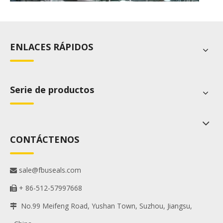
ENLACES RÁPIDOS
COMIDA
Serie de productos
CONTÁCTENOS
sale@fbuseals.com

+ 86-512-57997668

No.99 Meifeng Road, Yushan Town, Suzhou, Jiangsu,
