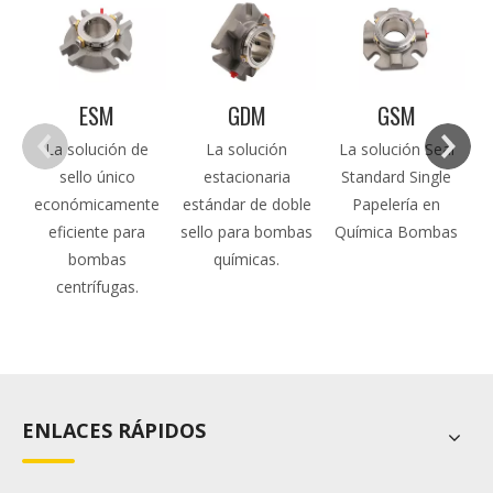
e
ESM
GDM
GSM
ú
La solución de
La solución
La solución Seal
sello único
estacionaria
Standard Single
económicamente
estándar de doble
Papelería en
eficiente para
sello para bombas
Química Bombas
bombas
químicas.
centrífugas.
ENLACES RÁPIDOS