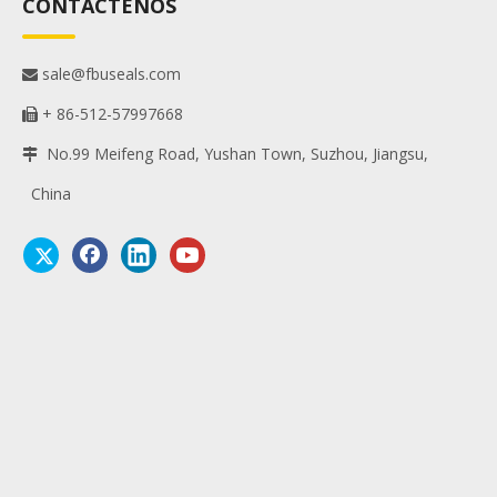
CONTÁCTENOS
sale@fbuseals.com

+ 86-512-57997668

No.99 Meifeng Road, Yushan Town, Suzhou, Jiangsu,

China